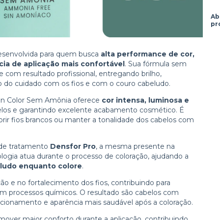
Ab
pr
esenvolvida para quem busca
alta performance de cor,
cia de aplicação mais confortável
. Sua fórmula sem
om resultado profissional, entregando brilho,
ão do cuidado com os fios e com o couro cabeludo.
lian Color Sem Amônia oferece
cor intensa, luminosa e
abelos e garantindo excelente acabamento cosmético. É
cobrir fios brancos ou manter a tonalidade dos cabelos com
a de tratamento
Densfor Pro
, a mesma presente na
ologia atua durante o processo de coloração, ajudando a
beludo enquanto colore
.
ção e no fortalecimento dos fios, contribuindo para
 processos químicos. O resultado são cabelos com
icionamento e aparência mais saudável após a coloração.
mover maior conforto durante a aplicação, contribuindo