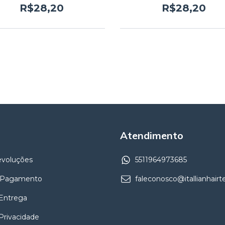
R$28,20
R$28,20
Atendimento
evoluções
5511964973685
 Pagamento
faleconosco@itallianhair
 Entrega
 Privacidade