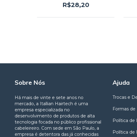
0
R$28,20
Sobre Nós
Ajuda
Trocas e D
Há mais de vinte e sete anos no
mercado, a Itallian Hairtech é uma
Formas de
empresa especializada no
desenvolvimento de produtos de alta
Política de
tecnologia focada no público profissional
cabeleireiro. Com sede em São Paulo, a
Política de
empresa é detentora das já conhecidas