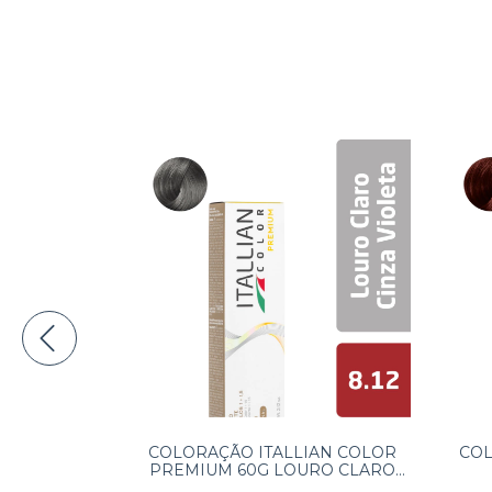
IAN COLOR
COLORAÇÃO ITALLIAN COLOR
COL
ASTANHO
PREMIUM 60G LOURO CLARO
URAL 5.20
CINZA VIOLETA 8.12
V