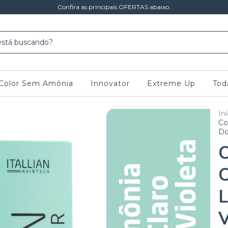
Confira as principais OFERTAS abaixo:
n Color Sem Amônia
Innovator
Extreme Up
Tod
Iní
Co
Do
C
C
L
V