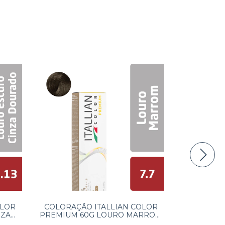
OLOR
COLORAÇÃO ITALLIAN COLOR
COLORAÇÃ
NZA
PREMIUM 60G LOURO MARROM
PREMIUM
7.7