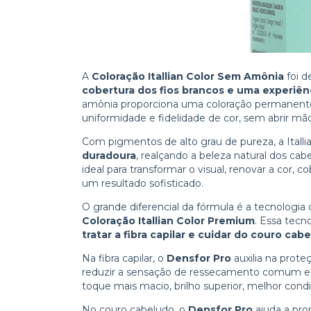
A
Coloração Itallian Color Sem Amônia
foi d
cobertura dos fios brancos e uma experiên
amônia proporciona uma coloração permanente c
uniformidade e fidelidade de cor, sem abrir m
Com pigmentos de alto grau de pureza, a Ital
duradoura
, realçando a beleza natural dos c
ideal para transformar o visual, renovar a cor, 
um resultado sofisticado.
O grande diferencial da fórmula é a tecnologi
Coloração Itallian Color Premium
. Essa tecn
tratar a fibra capilar e cuidar do couro ca
Na fibra capilar, o
Densfor Pro
auxilia na prote
reduzir a sensação de ressecamento comum em
toque mais macio, brilho superior, melhor cond
No couro cabeludo, o
Densfor Pro
ajuda a pro