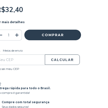
R$32,40
r mais detalhes
ALTERAR CEP
regas para o CEP:
Meios de envio
CALCULAR
o sei meu CEP
trega rápida para todo o Brasil.
 compra é garantida!
Compre com total segurança
Seus dados seguros!