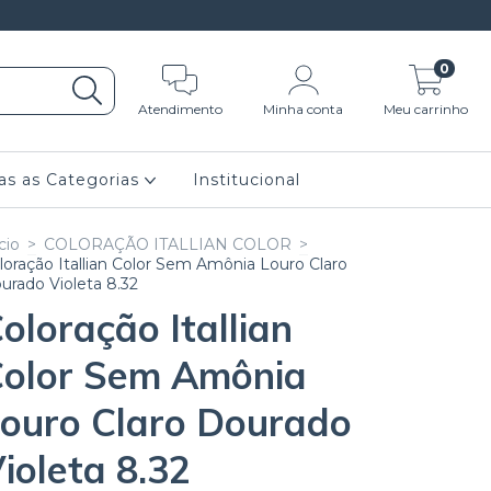
0
Atendimento
Minha conta
Meu carrinho
as as Categorias
Institucional
cio
>
COLORAÇÃO ITALLIAN COLOR
>
loração Itallian Color Sem Amônia Louro Claro
urado Violeta 8.32
oloração Itallian
olor Sem Amônia
ouro Claro Dourado
ioleta 8.32