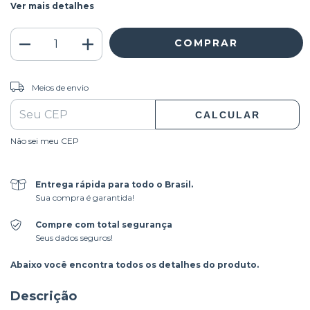
Ver mais detalhes
ALTERAR CEP
Entregas para o CEP:
Meios de envio
CALCULAR
Não sei meu CEP
Entrega rápida para todo o Brasil.
Sua compra é garantida!
Compre com total segurança
Seus dados seguros!
Abaixo você encontra todos os detalhes do produto.
Descrição