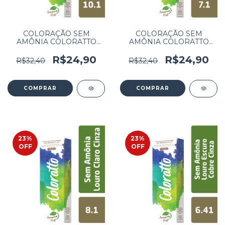
COLORAÇÃO SEM
COLORAÇÃO SEM
AMÔNIA COLORATTO
AMÔNIA COLORATTO
60G LOURO PLATINA
60G LOURO CINZA 7.1
CINZA 10.1
R$24,90
R$24,90
R$32,40
R$32,40
23
%
23
%
OFF
OFF