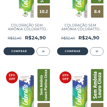
COLORAÇÃO SEM
COLORAÇÃO SEM
AMÔNIA COLORATTO
AMÔNIA COLORATTO
60G LOURO PLATINA
60G LOURO CLARO
VIOLETA 10.2
COBRE 8.4
R$24,90
R$24,90
R$32,40
R$32,40
23
%
23
%
OFF
OFF