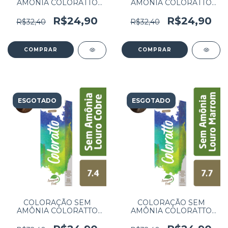
AMÔNIA COLORATTO
AMÔNIA COLORATTO
60G PURPLE 0.20
60G BLUE 0.80
R$24,90
R$24,90
R$32,40
R$32,40
ESGOTADO
ESGOTADO
COLORAÇÃO SEM
COLORAÇÃO SEM
AMÔNIA COLORATTO
AMÔNIA COLORATTO
60G LOURO COBRE 7.4
60G LOURO MARROM
7.7