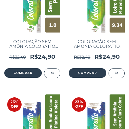
COLORAÇÃO SEM
COLORAÇÃO SEM
AMÔNIA COLORATTO
AMÔNIA COLORATTO
60G PRETO 1.0
60G LOIRO CLARISSIMO
MORENA ILUMINADA
R$24,90
R$24,90
R$32,40
R$32,40
9.34
23
%
23
%
OFF
OFF