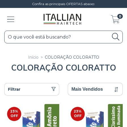
Confira as principais OFERTAS abaixo:
0
Início
>
COLORAÇÃO COLORATTO
COLORAÇÃO COLORATTO
Filtrar
23
%
23
%
OFF
OFF