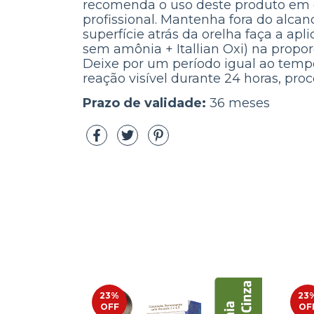
recomenda o uso deste produto em g
profissional. Mantenha fora do al
superfície atrás da orelha faça a a
sem amônia + Itallian Oxi) na propo
Deixe por um período igual ao tempo
reação visível durante 24 horas, pro
Prazo de validade:
36 meses
23
%
23
OFF
OF