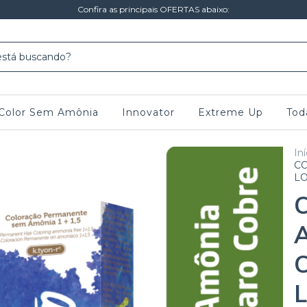
Confira as principais OFERTAS abaixo:
n Color Sem Amônia
Innovator
Extreme Up
Tod
Iní
C
LO