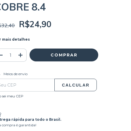
COBRE 8.4
R$24,90
$32,40
r mais detalhes
ALTERAR CEP
regas para o CEP:
Meios de envio
CALCULAR
o sei meu CEP
trega rápida para todo o Brasil.
 compra é garantida!