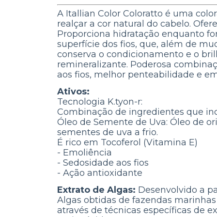
A Itallian Color Coloratto é uma co
realçar a cor natural do cabelo. Ofer
Proporciona hidratação enquanto f
superfície dos fios, que, além de mud
conserva o condicionamento e o bril
remineralizante. Poderosa combinaçã
aos fios, melhor penteabilidade e em
Ativos:
Tecnologia K.tyon-
r:
Combinação de ingredientes que inc
Óleo de Semente de Uva: Óleo de or
sementes de uva a frio.
É rico em Tocoferol (Vitamina E)
- Emoliência
- Sedosidade aos fios
- Ação antioxidante
Extrato de Algas:
Desenvolvido a pa
Algas obtidas de fazendas marinhas 
através de técnicas específicas de ex