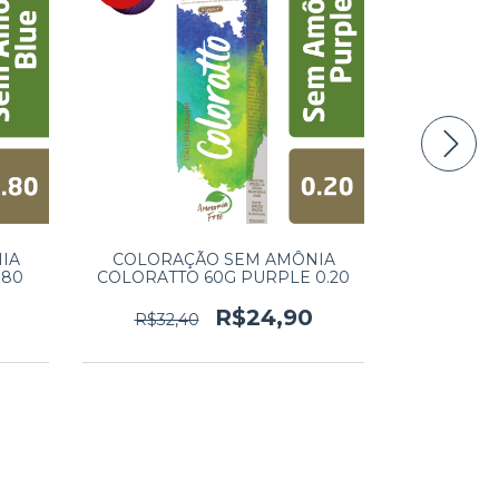
IA
COLORAÇÃO SEM AMÔNIA
COLORA
.80
COLORATTO 60G PURPLE 0.20
COLOR
ESCURO 
R$24,90
R$32,40
R$32,