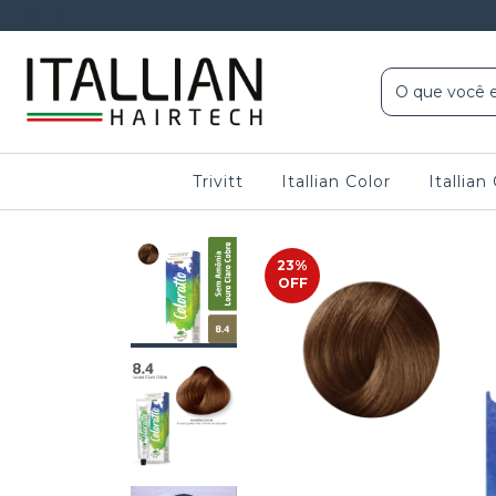
Trivitt
Itallian Color
Itallia
23
%
OFF