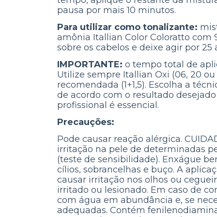
tempo, aplique o restante da mistu
pausa por mais 10 minutos.
Para utilizar como tonalizante:
mis
amônia Itallian Color Coloratto com 
sobre os cabelos e deixe agir por 25
IMPORTANTE:
o tempo total de apli
Utilize sempre Itallian Oxi (06, 20 o
recomendada (1+1,5). Escolha a técn
de acordo com o resultado desejado 
profissional é essencial.
Precauções:
Pode causar reação alérgica. CUIDA
irritação na pele de determinadas pe
(teste de sensibilidade). Enxágue b
cílios, sobrancelhas e buço. A aplic
causar irritação nos olhos ou ceguei
irritado ou lesionado. Em caso de c
com água em abundância e, se neces
adequadas. Contém fenilenodiaminas