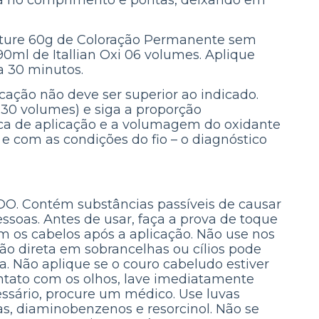
ra no comprimento e pontas, deixando em
ture 60g de Coloração Permanente sem
90ml de Itallian Oxi 06 volumes. Aplique
 a 30 minutos.
cação não deve ser superior ao indicado.
u 30 volumes) e siga a proporção
ica de aplicação e a volumagem do oxidante
e com as condições do fio – o diagnóstico
DO. Contém substâncias passíveis de causar
ssoas. Antes de usar, faça a prova de toque
em os cabelos após a aplicação. Não use nos
ação direta em sobrancelhas ou cílios pode
ra. Não aplique se o couro cabeludo estiver
ontato com os olhos, lave imediatamente
sário, procure um médico. Use luvas
, diaminobenzenos e resorcinol. Não se