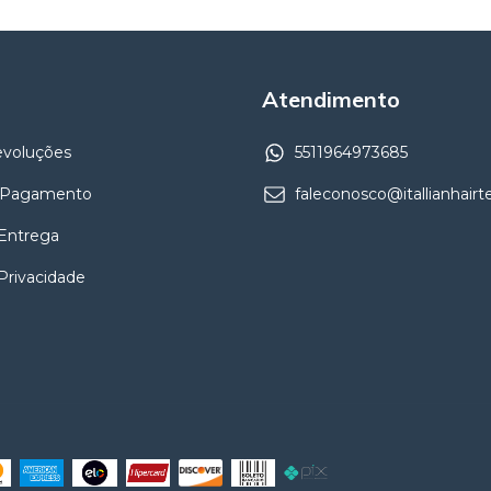
Atendimento
evoluções
5511964973685
 Pagamento
faleconosco@itallianhair
 Entrega
 Privacidade