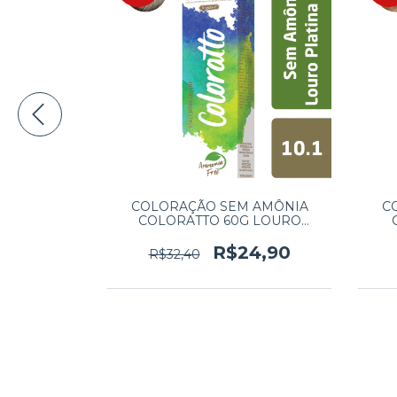
 AMÔNIA
COLORAÇÃO SEM AMÔNIA
C
RETO 1.0
COLORATTO 60G LOURO
PLATINA CINZA 10.1
4,90
R$24,90
R$32,40