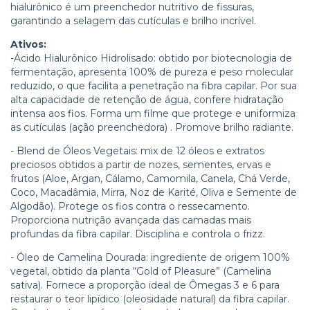
hialurônico é um preenchedor nutritivo de fissuras,
garantindo a selagem das cutículas e brilho incrível.
Ativos:
-Ácido Hialurônico Hidrolisado: obtido por biotecnologia de
fermentação, apresenta 100% de pureza e peso molecular
reduzido, o que facilita a penetração na fibra capilar. Por sua
alta capacidade de retenção de água, confere hidratação
intensa aos fios. Forma um filme que protege e uniformiza
as cutículas (ação preenchedora) . Promove brilho radiante.
- Blend de Óleos Vegetais: mix de 12 óleos e extratos
preciosos obtidos a partir de nozes, sementes, ervas e
frutos (Aloe, Argan, Cálamo, Camomila, Canela, Chá Verde,
Coco, Macadâmia, Mirra, Noz de Karité, Oliva e Semente de
Algodão). Protege os fios contra o ressecamento.
Proporciona nutrição avançada das camadas mais
profundas da fibra capilar. Disciplina e controla o frizz.
- Óleo de Camelina Dourada: ingrediente de origem 100%
vegetal, obtido da planta “Gold of Pleasure” (Camelina
sativa). Fornece a proporção ideal de Ômegas 3 e 6 para
restaurar o teor lipídico (oleosidade natural) da fibra capilar.