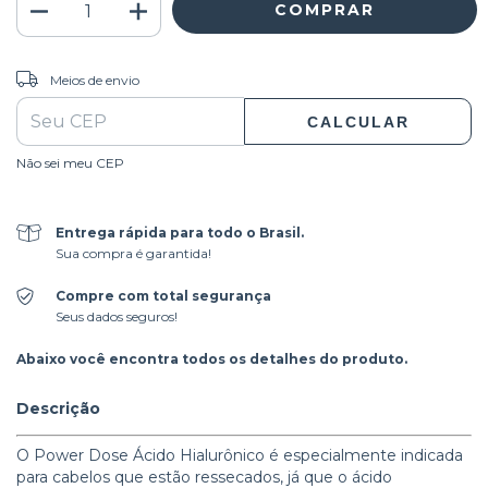
ALTERAR CEP
Entregas para o CEP:
Meios de envio
CALCULAR
Não sei meu CEP
Entrega rápida para todo o Brasil.
Sua compra é garantida!
Compre com total segurança
Seus dados seguros!
Abaixo você encontra todos os detalhes do produto.
Descrição
O Power Dose Ácido Hialurônico é especialmente indicada
para cabelos que estão ressecados, já que o ácido