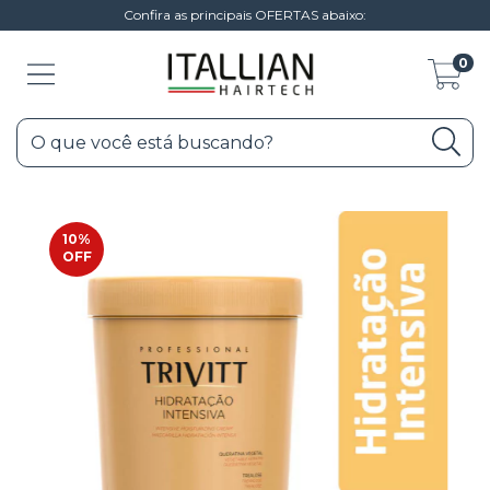
Confira as principais OFERTAS abaixo:
0
10
%
OFF