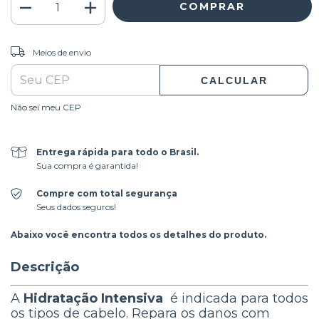
ALTERAR CEP
Entregas para o CEP:
Meios de envio
CALCULAR
Não sei meu CEP
Entrega rápida para todo o Brasil.
Sua compra é garantida!
Compre com total segurança
Seus dados seguros!
Abaixo você encontra todos os detalhes do produto.
Descrição
A
Hidratação Intensiva
é indicada para todos
os tipos de cabelo. Repara os danos com