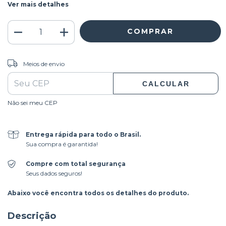
Ver mais detalhes
ALTERAR CEP
Entregas para o CEP:
Meios de envio
CALCULAR
Não sei meu CEP
Entrega rápida para todo o Brasil.
Sua compra é garantida!
Compre com total segurança
Seus dados seguros!
Abaixo você encontra todos os detalhes do produto.
Descrição