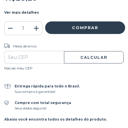
Ver mais detalhes
ALTERAR CEP
Entregas para o CEP:
Meios de envio
CALCULAR
Não sei meu CEP
Entrega rápida para todo o Brasil.
Sua compra é garantida!
Compre com total segurança
Seus dados seguros!
Abaixo você encontra todos os detalhes do produto.