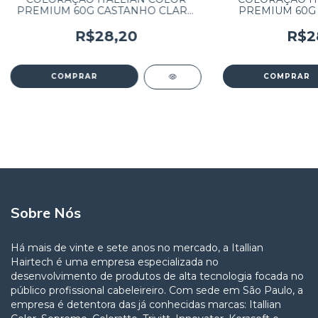
PREMIUM 60G CASTANHO CLARO
PREMIUM 60G
VIOLETA NATURAL 5.20
COBRE DOU
R$28,20
R$2
Sobre Nós
Há mais de vinte e sete anos no mercado, a Itallian
Hairtech é uma empresa especializada no
desenvolvimento de produtos de alta tecnologia focada no
público profissional cabeleireiro. Com sede em São Paulo, a
empresa é detentora das já conhecidas marcas: Itallian